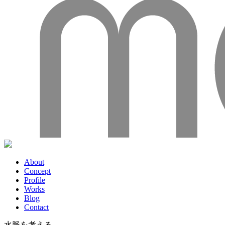
About
Concept
Profile
Works
Blog
Contact
水脈を考える